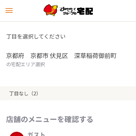
メ
ニ
ュ
ー
丁目を選択してください
を
開
く
京都府 京都市 伏見区 深草稲荷御前町
の宅配エリア選択
丁目なし（2）
店舗のメニューを確認する
ガスト