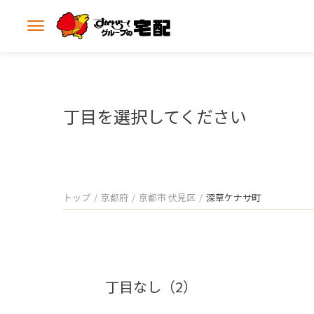
メ
ニ
ュ
ー
を
開
丁目を選択してください
く
トップ
京都府
京都市 伏見区
深草ケナサ町
丁目なし（2）