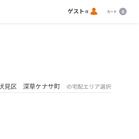
ロ
ゲスト
0
様
カート
グ
イ
ン
 伏見区 深草ケナサ町
の宅配エリア選択