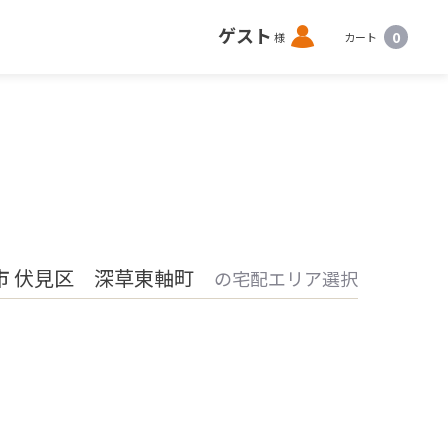
ロ
ゲスト
0
様
カート
グ
イ
ン
市 伏見区 深草東軸町
の宅配エリア選択