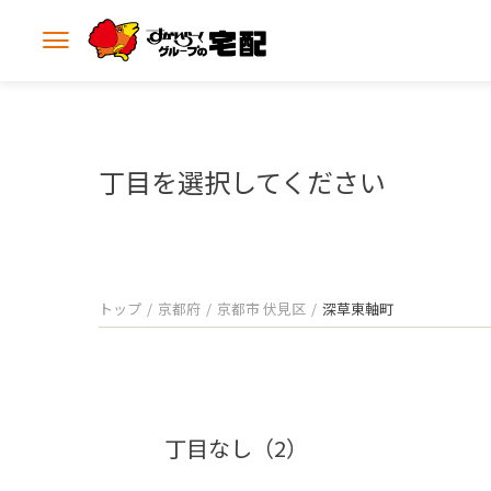
メ
ニ
ュ
ー
を
開
丁目を選択してください
く
トップ
京都府
京都市 伏見区
深草東軸町
丁目なし（2）