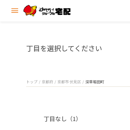
メ
ニ
ュ
ー
を
開
丁目を選択してください
く
トップ
京都府
京都市 伏見区
深草堀田町
丁目なし（1）