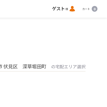
ロ
ゲスト
0
様
カート
グ
イ
ン
市 伏見区 深草堀田町
の宅配エリア選択