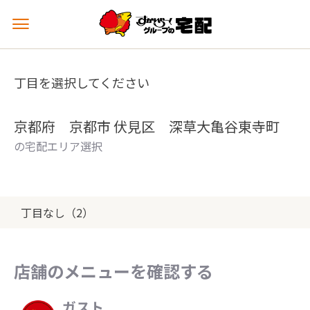
メ
ニ
ュ
ー
丁目を選択してください
を
開
く
京都府 京都市 伏見区 深草大亀谷東寺町
の宅配エリア選択
丁目なし（2）
店舗のメニューを確認する
ガスト