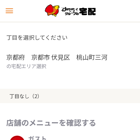
メ
ニ
ュ
ー
丁目を選択してください
を
開
く
京都府 京都市 伏見区 桃山町三河
の宅配エリア選択
丁目なし（2）
店舗のメニューを確認する
ガスト