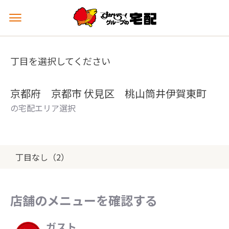
メ
ニ
ュ
ー
丁目を選択してください
を
開
く
京都府 京都市 伏見区 桃山筒井伊賀東町
の宅配エリア選択
丁目なし（2）
店舗のメニューを確認する
ガスト