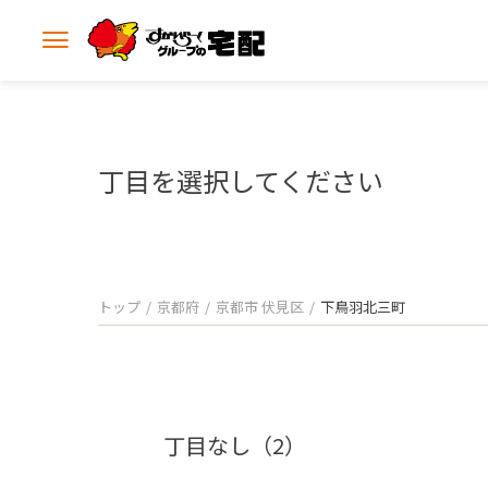
メ
ニ
ュ
ー
を
開
丁目を選択してください
く
トップ
京都府
京都市 伏見区
下鳥羽北三町
丁目なし（2）