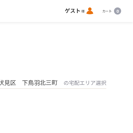
ロ
ゲスト
0
様
カート
グ
イ
ン
 伏見区 下鳥羽北三町
の宅配エリア選択