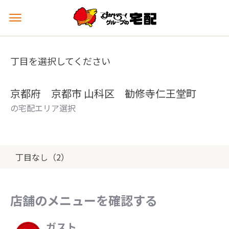
メ
ニ
ュ
ー
丁目を選択してください
を
開
く
京都府 京都市 山科区 勧修寺仁王堂町
の宅配エリア選択
丁目なし（2）
店舗のメニューを確認する
ガスト