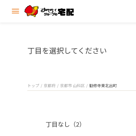
メ
ニ
ュ
ー
を
開
丁目を選択してください
く
トップ
京都府
京都市 山科区
勧修寺東北出町
丁目なし（2）