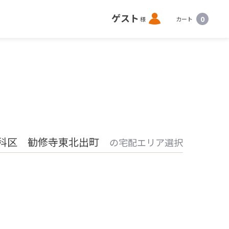
ロ
ゲスト
0
様
カート
グ
イ
ン
山科区 勧修寺東北出町
の宅配エリア選択