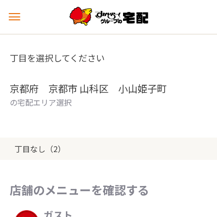
メ
ニ
ュ
ー
丁目を選択してください
を
開
く
京都府 京都市 山科区 小山姫子町
の宅配エリア選択
丁目なし（2）
店舗のメニューを確認する
ガスト