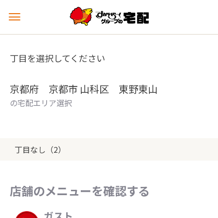
メ
ニ
ュ
ー
丁目を選択してください
を
開
く
京都府 京都市 山科区 東野東山
の宅配エリア選択
丁目なし（2）
店舗のメニューを確認する
ガスト