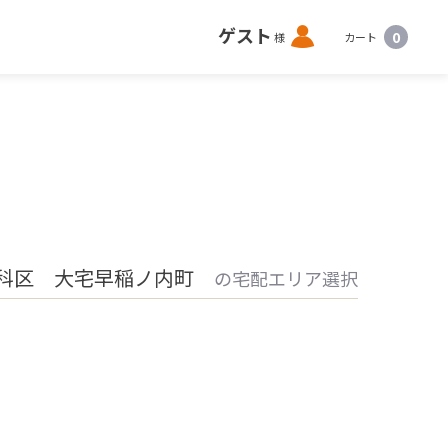
ロ
ゲスト
0
様
カート
グ
イ
ン
山科区 大宅早稲ノ内町
の宅配エリア選択