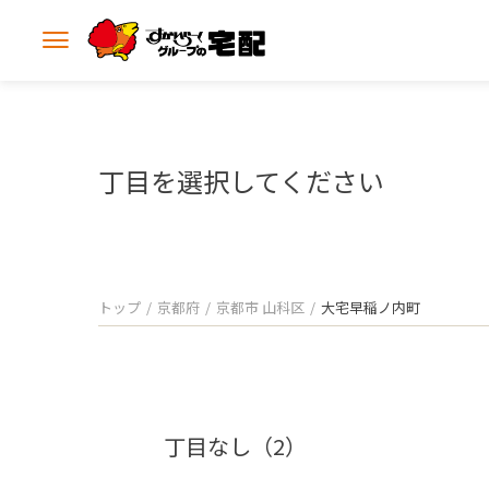
メ
ニ
ュ
ー
を
開
丁目を選択してください
く
トップ
京都府
京都市 山科区
大宅早稲ノ内町
丁目なし（2）