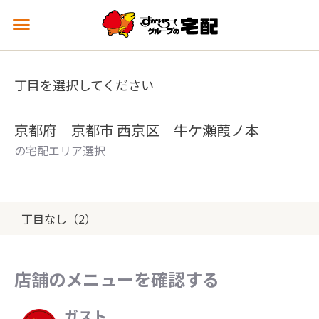
メ
ニ
ュ
ー
丁目を選択してください
を
開
く
京都府 京都市 西京区 牛ケ瀬葭ノ本
の宅配エリア選択
丁目なし（2）
店舗のメニューを確認する
ガスト