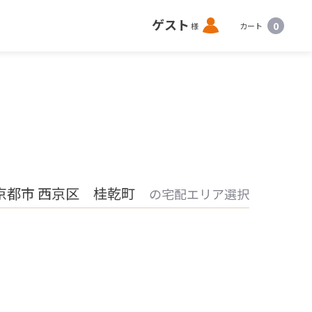
ロ
ゲスト
0
様
カート
グ
イ
ン
京都市 西京区 桂乾町
の宅配エリア選択