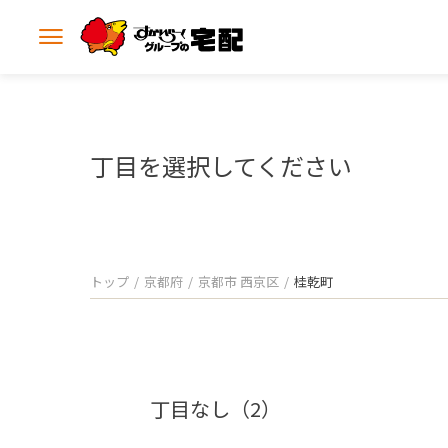
メ
ニ
ュ
ー
を
開
丁目を選択してください
く
トップ
京都府
京都市 西京区
桂乾町
丁目なし（2）