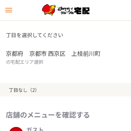
メ
ニ
ュ
ー
丁目を選択してください
を
開
く
京都府 京都市 西京区 上桂前川町
の宅配エリア選択
丁目なし（2）
店舗のメニューを確認する
ガスト