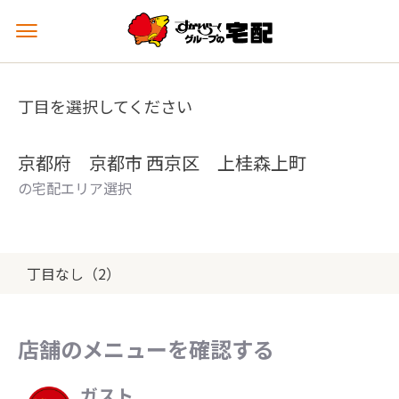
メ
ニ
ュ
ー
丁目を選択してください
を
開
く
京都府 京都市 西京区 上桂森上町
の宅配エリア選択
丁目なし（2）
店舗のメニューを確認する
ガスト