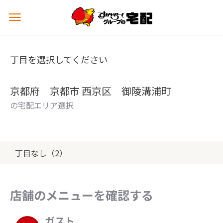
メ
ニ
ュ
ー
丁目を選択してください
を
開
く
京都府 京都市 西京区 御陵溝浦町
の宅配エリア選択
丁目なし（2）
店舗のメニューを確認する
ガスト