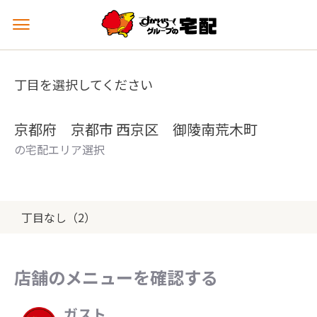
メ
ニ
ュ
ー
丁目を選択してください
を
開
く
京都府 京都市 西京区 御陵南荒木町
の宅配エリア選択
丁目なし（2）
店舗のメニューを確認する
ガスト