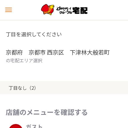
メ
ニ
ュ
ー
丁目を選択してください
を
開
く
京都府 京都市 西京区 下津林大般若町
の宅配エリア選択
丁目なし（2）
店舗のメニューを確認する
ガスト