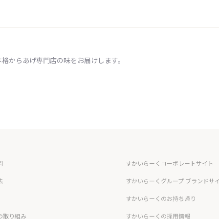
本格からあげ専門店の味をお届けします。
問
すかいらーくコーポレートサイト
法
すかいらーくグループ ブランドサ
すかいらーくのお持ち帰り
の取り組み
すかいらーくの採用情報