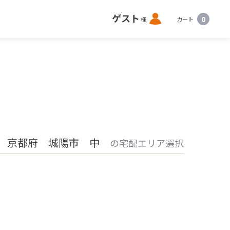
ロ
ゲスト
0
様
カート
グ
イ
ン
京都府 城陽市 中
の宅配エリア選択