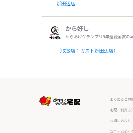
新田辺店
から好し
からあげグランプリ9年連続金賞の
（取扱店：ガスト新田辺店）
よくあるご質
宅配ご利用方
お問い合わせ
安全・安心へ