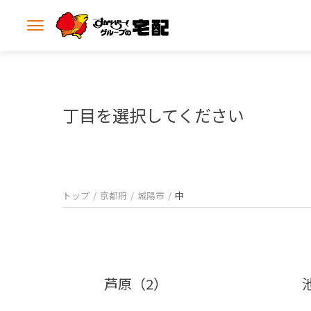
メ
ニ
ュ
ー
を
開
丁目を選択してください
く
トップ
京都府
城陽市
中
芦原（2）