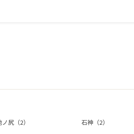
池ノ尻（2）
石神（2）