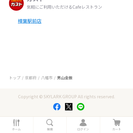
気軽にご利用いただけるCafeレストラン
樟葉駅前店
トップ
京都府
八幡市
男山金振
Copyright © SKYLARK GROUP All rights reserved.
ホ
検
ロ
カ
ー
索
グ
ー
ホーム
検索
ログイン
カート