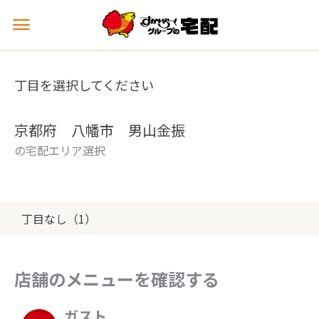
メ
ニ
ュ
ー
丁目を選択してください
を
開
く
京都府 八幡市 男山金振
の宅配エリア選択
丁目なし（1）
店舗のメニューを確認する
ガスト