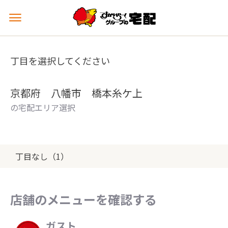
メ
ニ
ュ
ー
丁目を選択してください
を
開
く
京都府 八幡市 橋本糸ケ上
の宅配エリア選択
丁目なし（1）
店舗のメニューを確認する
ガスト