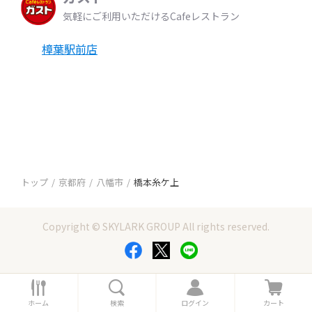
気軽にご利用いただけるCafeレストラン
樟葉駅前店
トップ
京都府
八幡市
橋本糸ケ上
Copyright © SKYLARK GROUP All rights reserved.
ホ
検
ロ
カ
ー
索
グ
ー
ホーム
検索
ログイン
カート