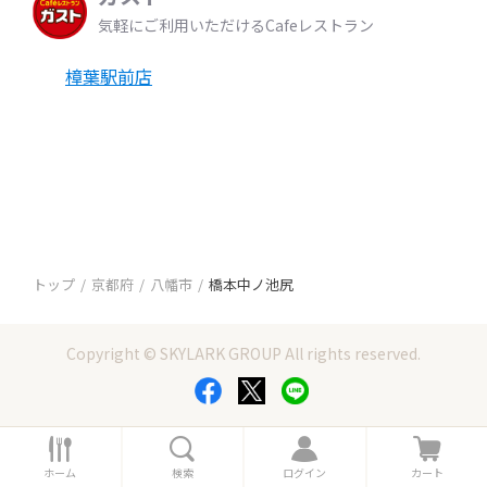
気軽にご利用いただけるCafeレストラン
樟葉駅前店
トップ
京都府
八幡市
橋本中ノ池尻
Copyright © SKYLARK GROUP All rights reserved.
ホ
検
ロ
カ
ー
索
グ
ー
ホーム
検索
ログイン
カート