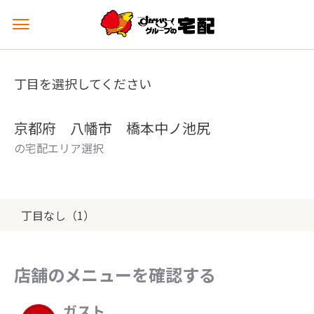
メ
ニ
ュ
ー
丁目を選択してください
を
開
く
京都府 八幡市 橋本中ノ池尻
の宅配エリア選択
丁目なし（1）
店舗のメニューを確認する
ガスト