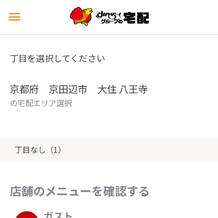
メ
ニ
ュ
ー
丁目を選択してください
を
開
く
京都府 京田辺市 大住 八王寺
の宅配エリア選択
丁目なし（1）
店舗のメニューを確認する
ガスト