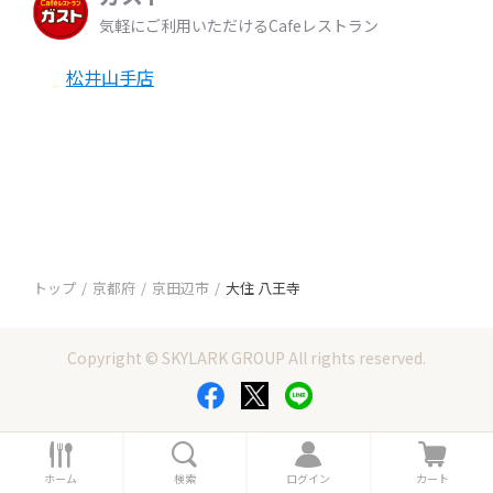
気軽にご利用いただけるCafeレストラン
松井山手店
トップ
京都府
京田辺市
大住 八王寺
Copyright © SKYLARK GROUP All rights reserved.
ホ
検
ロ
カ
ー
索
グ
ー
ホーム
検索
ログイン
カート