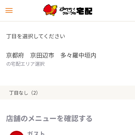
メ
ニ
ュ
ー
丁目を選択してください
を
開
く
京都府 京田辺市 多々羅中垣内
の宅配エリア選択
丁目なし（2）
店舗のメニューを確認する
ガスト