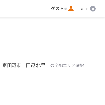
ロ
ゲスト
0
様
カート
グ
イ
ン
 京田辺市 田辺 北里
の宅配エリア選択