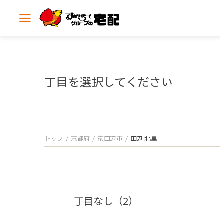
メ
ニ
ュ
ー
を
開
丁目を選択してください
く
トップ
京都府
京田辺市
田辺 北里
丁目なし（2）