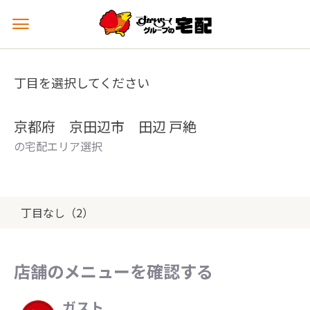
メ
ニ
ュ
ー
丁目を選択してください
を
開
く
京都府 京田辺市 田辺 戸絶
の宅配エリア選択
丁目なし（2）
店舗のメニューを確認する
ガスト