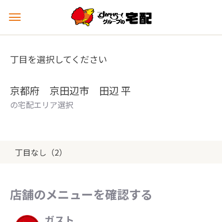
メ
ニ
ュ
ー
丁目を選択してください
を
開
く
京都府 京田辺市 田辺 平
の宅配エリア選択
丁目なし（2）
店舗のメニューを確認する
ガスト