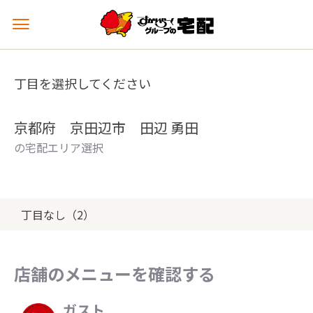
メ
ニ
ュ
ー
丁目を選択してください
を
開
く
京都府 京田辺市 田辺 勇田
の宅配エリア選択
丁目なし（2）
店舗のメニューを確認する
ガスト