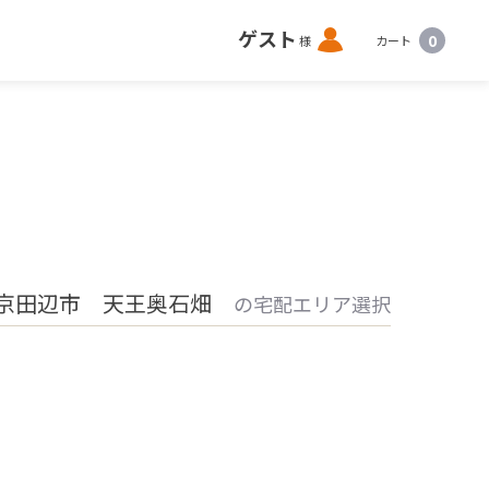
ロ
ゲスト
0
様
カート
グ
イ
ン
京田辺市 天王奥石畑
の宅配エリア選択