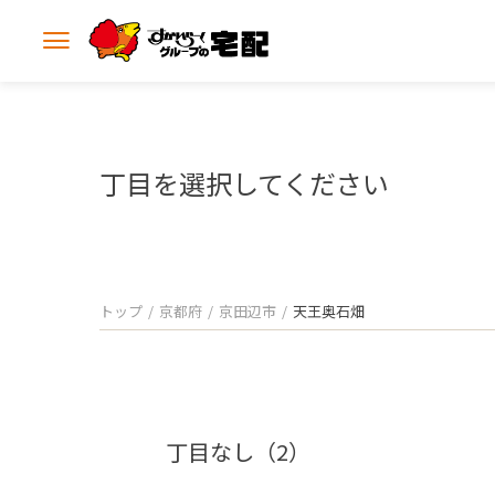
メ
ニ
ュ
ー
を
開
丁目を選択してください
く
トップ
京都府
京田辺市
天王奥石畑
丁目なし（2）