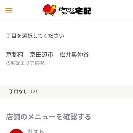
メ
ニ
ュ
ー
丁目を選択してください
を
開
く
京都府 京田辺市 松井奥仲谷
の宅配エリア選択
丁目なし（2）
店舗のメニューを確認する
ガスト