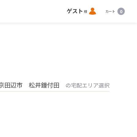
ロ
ゲスト
0
様
カート
グ
イ
ン
京田辺市 松井鐘付田
の宅配エリア選択