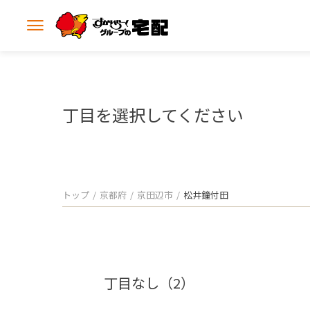
メ
ニ
ュ
ー
を
開
丁目を選択してください
く
トップ
京都府
京田辺市
松井鐘付田
丁目なし（2）