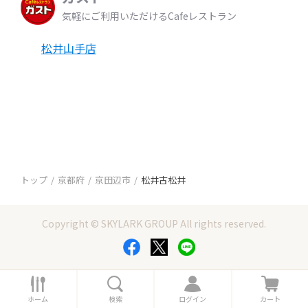
気軽にご利用いただけるCafeレストラン
松井山手店
トップ
京都府
京田辺市
松井古松井
Copyright © SKYLARK GROUP All rights reserved.
ホ
検
ロ
カ
ー
索
グ
ー
ホーム
検索
ログイン
カート