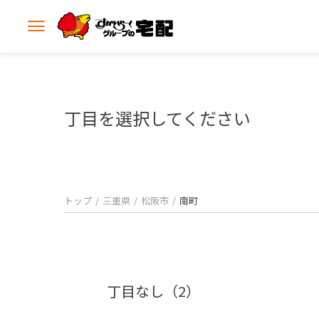
メ
ニ
ュ
ー
を
開
丁目を選択してください
く
トップ
三重県
松阪市
南町
丁目なし（2）