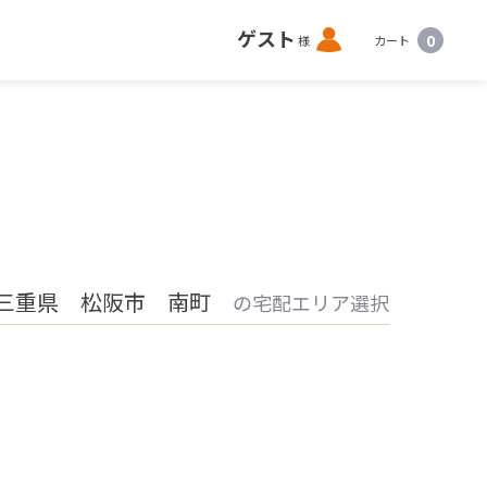
ロ
ゲスト
0
様
カート
グ
イ
ン
三重県 松阪市 南町
の宅配エリア選択