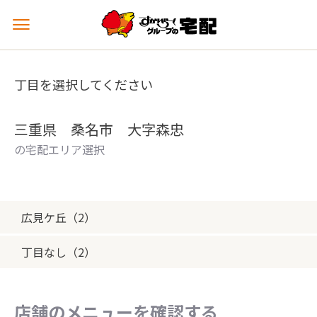
メ
ニ
ュ
ー
丁目を選択してください
を
開
く
三重県 桑名市 大字森忠
の宅配エリア選択
広見ケ丘（2）
丁目なし（2）
店舗のメニューを確認する