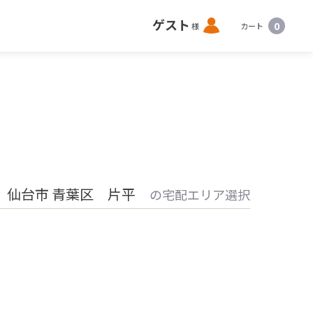
ロ
ゲスト
0
様
カート
グ
イ
ン
 仙台市 青葉区 片平
の宅配エリア選択