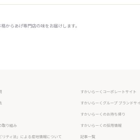
本格からあげ専門店の味をお届けします。
問
すかいらーくコーポレートサイト
法
すかいらーくグループ ブランドサ
すかいらーくのお持ち帰り
の取り組み
すかいらーくの採用情報
ビリティ法」による産地情報について
記事一覧