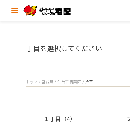
メ
ニ
ュ
ー
を
開
丁目を選択してください
く
トップ
宮城県
仙台市 青葉区
片平
１丁目（4）