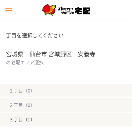
メ
ニ
ュ
ー
丁目を選択してください
を
開
く
宮城県 仙台市 宮城野区 安養寺
の宅配エリア選択
１丁目（0）
２丁目（0）
３丁目（1）