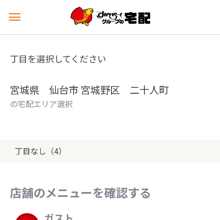
メ
ニ
ュ
ー
丁目を選択してください
を
開
く
宮城県 仙台市 宮城野区 二十人町
の宅配エリア選択
丁目なし（4）
店舗のメニューを確認する
ガスト