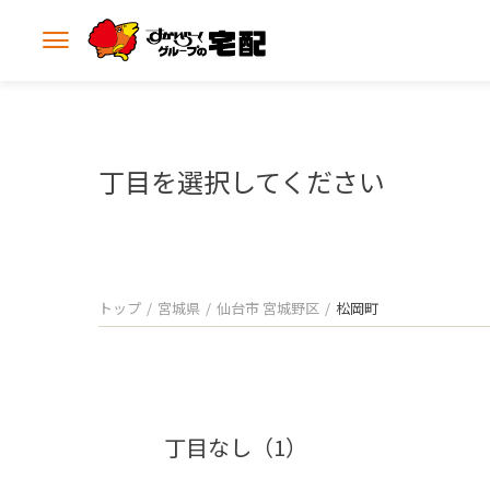
メ
ニ
ュ
ー
を
開
丁目を選択してください
く
トップ
宮城県
仙台市 宮城野区
松岡町
丁目なし（1）