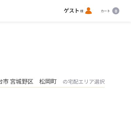
ロ
ゲスト
0
様
カート
グ
イ
ン
台市 宮城野区 松岡町
の宅配エリア選択