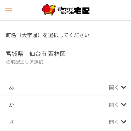
メ
ニ
ュ
ー
町名（大字通）を選択してください
を
開
く
宮城県 仙台市 若林区
の宅配エリア選択
あ
開く
か
開く
さ
開く