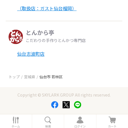
（取扱店：ガスト仙台榴岡）
とんから亭
こだわりの手作りとんかつ専門店
仙台志波町店
トップ
宮城県
仙台市 若林区
Copyright © SKYLARK GROUP All rights reserved.
ホ
検
ロ
カ
ー
索
グ
ー
ホーム
検索
ログイン
カート