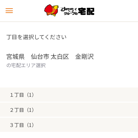
メ
ニ
ュ
ー
丁目を選択してください
を
開
く
宮城県 仙台市 太白区 金剛沢
の宅配エリア選択
１丁目（1）
２丁目（1）
３丁目（1）