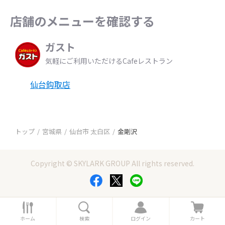
店舗のメニューを確認する
ガスト
気軽にご利用いただけるCafeレストラン
仙台鈎取店
トップ
宮城県
仙台市 太白区
金剛沢
Copyright © SKYLARK GROUP All rights reserved.
ホ
検
ロ
カ
ー
索
グ
ー
ホーム
検索
ログイン
カート