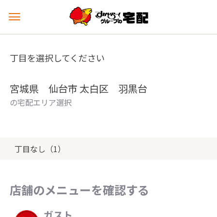
メ
ニ
ュ
ー
丁目を選択してください
を
開
く
宮城県 仙台市 太白区 羽黒台
の宅配エリア選択
丁目なし（1）
店舗のメニューを確認する
ガスト