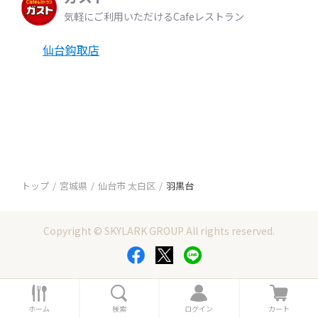
気軽にご利用いただけるCafeレストラン
仙台鈎取店
トップ
宮城県
仙台市 太白区
羽黒台
Copyright © SKYLARK GROUP All rights reserved.
ホ
検
ロ
カ
ー
索
グ
ー
ホーム
検索
ログイン
カート