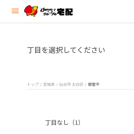
メ
ニ
ュ
ー
を
開
丁目を選択してください
く
トップ
宮城県
仙台市 太白区
御堂平
丁目なし（1）