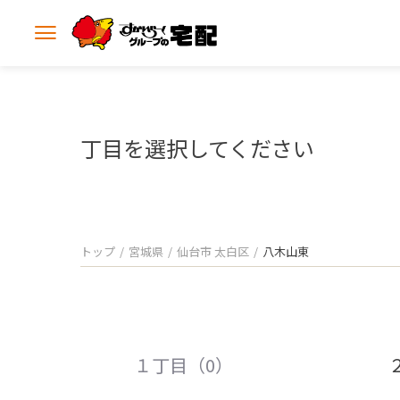
メ
ニ
ュ
ー
を
開
丁目を選択してください
く
トップ
宮城県
仙台市 太白区
八木山東
１丁目（0）