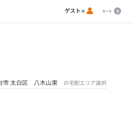
ロ
ゲスト
0
様
カート
グ
イ
ン
台市 太白区 八木山東
の宅配エリア選択