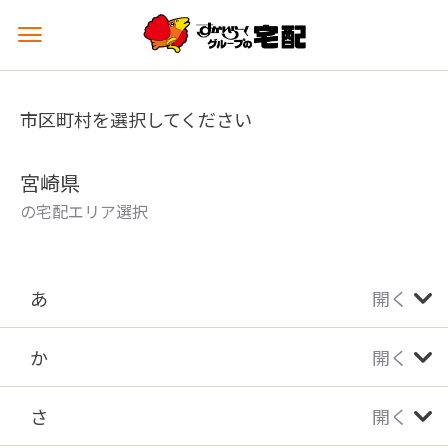
メ
ニ
ュ
ー
市区町村を選択してください
を
開
く
宮崎県
の宅配エリア選択
あ
開く
か
開く
さ
開く