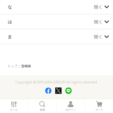
な
開く
は
開く
ま
開く
トップ
宮崎県
Copyright © SKYLARK GROUP All rights reserved.
ホ
検
ロ
カ
ー
索
グ
ー
ホーム
検索
ログイン
カート