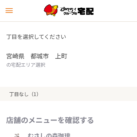
メ
ニ
ュ
ー
丁目を選択してください
を
開
く
宮崎県 都城市 上町
の宅配エリア選択
丁目なし（1）
店舗のメニューを確認する
むさしの森珈琲