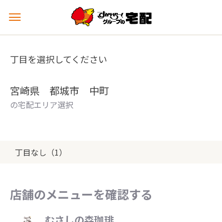
メ
ニ
ュ
ー
丁目を選択してください
を
開
く
宮崎県 都城市 中町
の宅配エリア選択
丁目なし（1）
店舗のメニューを確認する
むさしの森珈琲