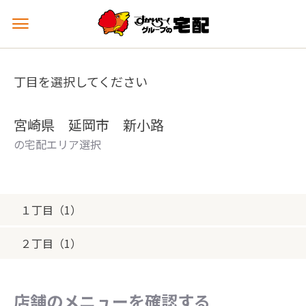
メ
ニ
ュ
ー
丁目を選択してください
を
開
く
宮崎県 延岡市 新小路
の宅配エリア選択
１丁目（1）
２丁目（1）
店舗のメニューを確認する