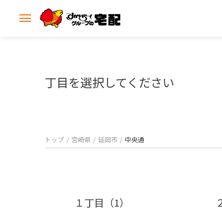
メ
ニ
ュ
ー
を
開
丁目を選択してください
く
トップ
宮崎県
延岡市
中央通
１丁目（1）