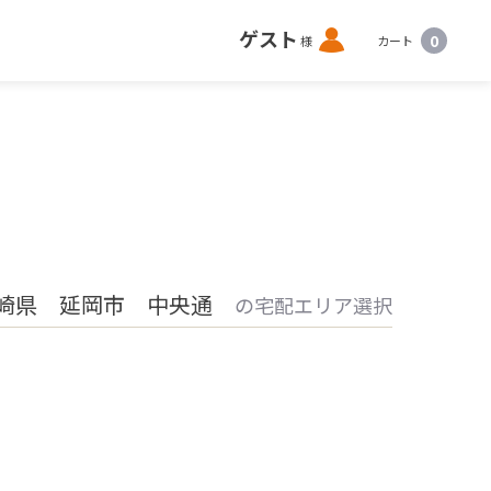
ロ
ゲスト
0
様
カート
グ
イ
ン
崎県 延岡市 中央通
の宅配エリア選択